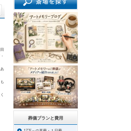
ま
沼
戸田
市・
数あ
にも
談く
葬儀プランと費用
17万～の直葬・１日葬