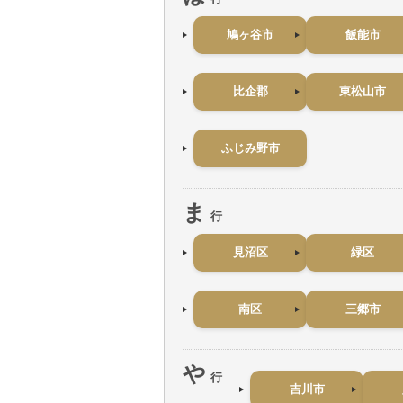
鳩ヶ谷市
飯能市
比企郡
東松山市
ふじみ野市
ま
行
見沼区
緑区
南区
三郷市
や
行
吉川市