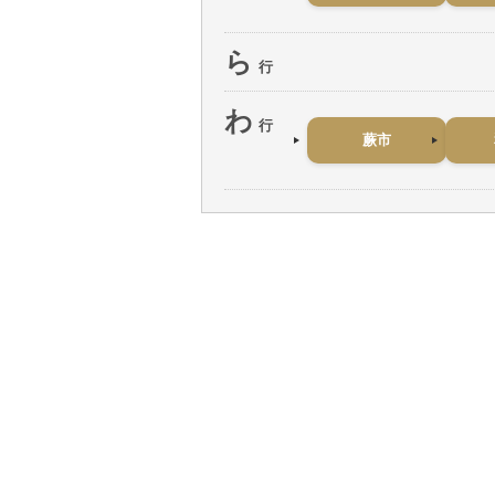
ら
行
わ
行
蕨市