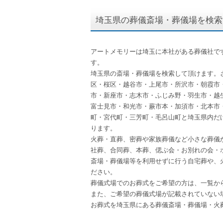
埼玉県の葬儀斎場・葬儀場を検索
アートメモリーは埼玉に本社がある葬儀社で
す。
埼玉県の斎場・葬儀場を検索して頂けます。
区・桜区・越谷市・上尾市・所沢市・朝霞市
市・新座市・志木市・ふじみ野・羽生市・越
富士見市・和光市・蕨市本・加須市・北本市
町・宮代町・三芳町・毛呂山町と埼玉県内だ
ります。
火葬・直葬、密葬や家族葬儀など小さな葬儀
社葬、合同葬、本葬、偲ぶ会・お別れの会・
斎場・葬儀場等を利用せずに行う自宅葬や、
ださい。
葬儀式場でのお葬式をご希望の方は、一覧か
また、ご希望の葬儀式場が記載されていない
お葬式を埼玉県にある葬儀斎場・葬儀場・火