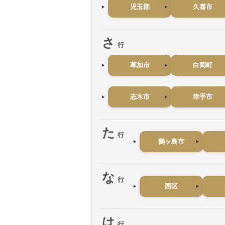
児玉郡
久喜市
さ
行
草加市
白岡町
志木市
幸手市
た
行
鶴ヶ島市
な
行
西区
は
行