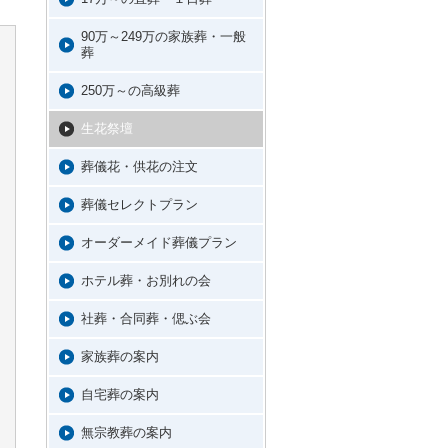
90万～249万の家族葬・一般
葬
250万～の高級葬
生花祭壇
葬儀花・供花の注文
葬儀セレクトプラン
オーダーメイド葬儀プラン
ホテル葬・お別れの会
社葬・合同葬・偲ぶ会
家族葬の案内
自宅葬の案内
無宗教葬の案内