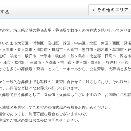
する
すので、埼玉県全域の葬儀斎場・葬儀場で数多くのお葬式を執り行っており
さいたま市大宮区・浦和区・岩槻区・緑区・中央区・北区・南区・西区・見
・入間市・春日部市・川口市・川越市・久喜市・熊谷市・志木市・草加市・
生町・鴻巣市・坂戸市・幸手市・狭山市・鶴ヶ島市・比企郡・日高市・深谷
・ 庄市・松伏町・三郷市・八潮市・吉川市・児玉郡・白岡町・杉戸町・伊奈
けでも多くの葬儀場・斎場・セレモニーホールから、公営斎場、火葬場と多
から一般的な葬儀までお客様のご要望に合わせてご対応しており、それ以外
ホテル葬儀など様々なお葬式を行って頂けます。
火葬場で行う葬儀として、直葬儀・火葬式もございますので、お気軽にご相
ら地域名を選択してご希望の葬儀式場の有無をお確かめください。
場合であっても、利用可能な場合もございますので、
葬場でご検討の際はお気軽にお問合せください。