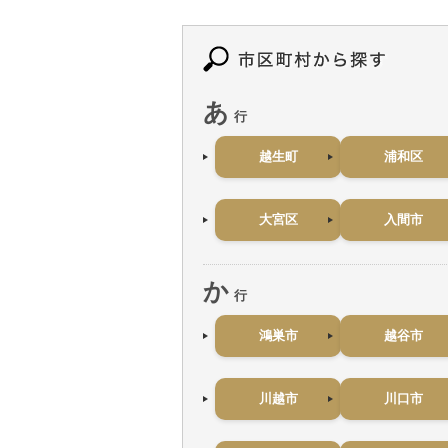
あ
行
越生町
浦和区
大宮区
入間市
か
行
鴻巣市
越谷市
川越市
川口市