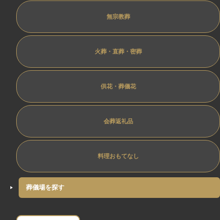
無宗教葬
火葬・直葬・密葬
供花・葬儀花
会葬返礼品
料理おもてなし
葬儀場を探す