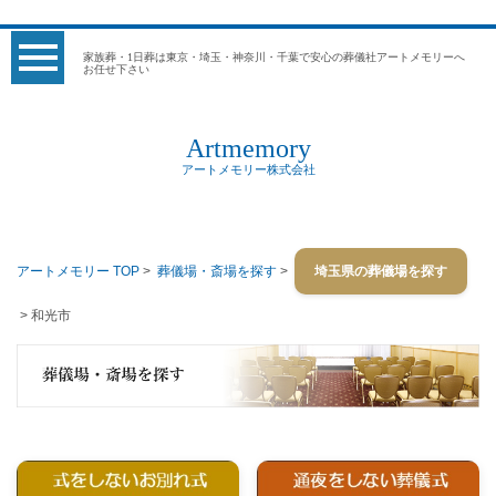
家族葬・1日葬は東京・埼玉・神奈川・千葉で安心の葬儀社アートメモリーへ
お任せ下さい
Artmemory
アートメモリー株式会社
アートメモリー TOP
>
葬儀場・斎場を探す
>
埼玉県の葬儀場を探す
> 和光市