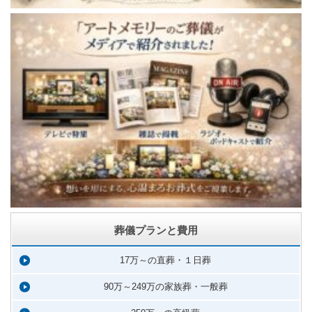
葬儀プランと費用
17万～の直葬・１日葬
90万～249万の家族葬・一般葬