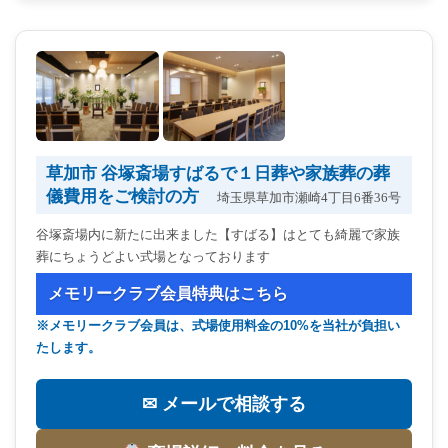
草加市 谷塚斎場すばるで１日葬や家族葬の葬
儀費用をご検討の方
埼⽟県草加市瀬崎4丁⽬6番36号
谷塚斎場内に新たに出来ました【すばる】はとても綺麗で家族
葬にちょうどよい式場となっております
メモリークラブ会員特典はこちら
※メモリークラブ会員は、式場使用料金の10%を当社が負担い
たします。
✉ メールで相談する