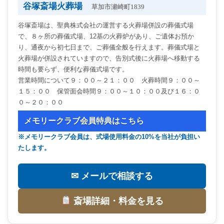
谷塚斎場火葬場
草加市瀬崎町1839
谷塚斎場は、聖典株式会社の運営する火葬場併設の葬儀式場
で、８ヶ所の葬儀式場、12基の火葬炉があり、ご遺体お預か
り、通夜から初七日まで、ご葬儀全般を行えます。葬儀式場と
火葬場が併設されていますので、告別式後に火葬場へ移動する
時間も要らず、便利な葬儀式場です。
営業時間について９：００～２１：００ 火葬時間９：００～
１５：００ 保管面会時間９：００～１０：００及び１６：０
０～２０：００
メモリークラブ会員特典はこちら
※メモリークラブ会員は、式場使用料金の10%を当社が負担い
たします。
✉ メールで相談する
斎場詳細・料金を見る