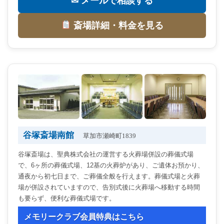
✉ メールで相談する
斎場詳細・料金を見る
谷塚斎場南館
草加市瀬崎町1839
谷塚斎場は、聖典株式会社の運営する火葬場併設の葬儀式場
で、6ヶ所の葬儀式場、12基の火葬炉があり、ご遺体お預かり、
通夜から初七日まで、ご葬儀全般を行えます。葬儀式場と火葬
場が併設されていますので、告別式後に火葬場へ移動する時間
も要らず、便利な葬儀式場です。
メモリークラブ会員特典はこちら