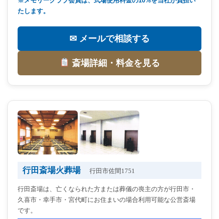
※メモリークラブ会員は、式場使用料金の10%を当社が負担い
たします。
✉ メールで相談する
斎場詳細・料金を見る
行田斎場火葬場
行田市佐間1751
行田斎場は、亡くなられた方または葬儀の喪主の方が行田市・
久喜市・幸手市・宮代町にお住まいの場合利用可能な公営斎場
です。