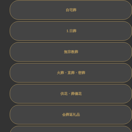
自宅葬
１日葬
無宗教葬
火葬・直葬・密葬
供花・葬儀花
会葬返礼品