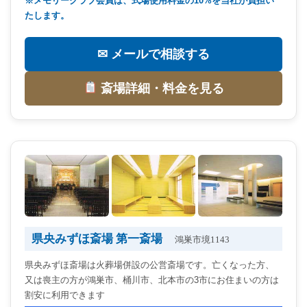
※メモリークラブ会員は、式場使用料金の10%を当社が負担い
たします。
✉ メールで相談する
斎場詳細・料金を見る
県央みずほ斎場 第一斎場
鴻巣市境1143
県央みずほ斎場は火葬場併設の公営斎場です。亡くなった方、
又は喪主の方が鴻巣市、桶川市、北本市の3市にお住まいの方は
割安に利用できます