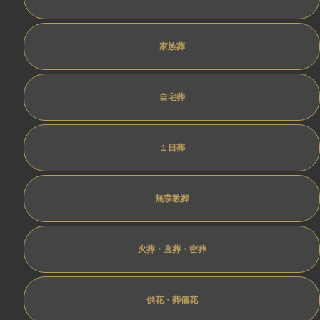
家族葬
自宅葬
１日葬
無宗教葬
火葬・直葬・密葬
供花・葬儀花