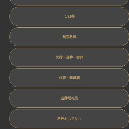
１日葬
無宗教葬
火葬・直葬・密葬
供花・葬儀花
会葬返礼品
料理おもてなし