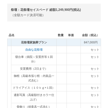
祭壇：花祭壇セイスペード 総額1,249,900円(税込)
（全額カード決済可能）
品名
数量
単価
金額（税込）
花祭壇家族葬プラン
847,000円
自由な花祭壇
セット
寝台車（病院～安置所等１回
セット
分）
安置費用（2日まで）
セット
御棺（高級布張り棺：内装品一
セット
式含む）
ドライアイス（１０ｋｇ×１回）
セット
遺影写真（高級額付きカラー仕
セット
上げ）
骨飾り（焼香具一式含む）
セット