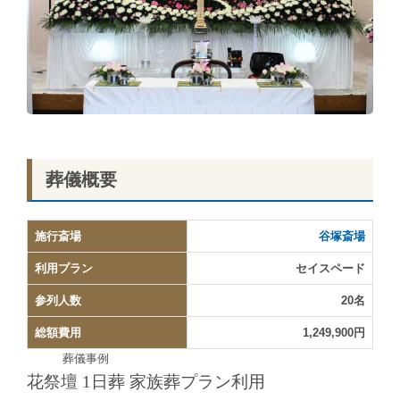
葬儀概要
施行斎場
谷塚斎場
利用プラン
セイスペード
参列人数
20名
総額費用
1,249,900円
葬儀事例
花祭壇 1日葬 家族葬プラン利用