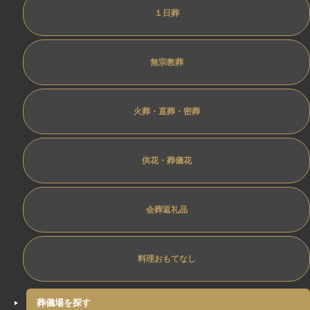
１日葬
無宗教葬
火葬・直葬・密葬
供花・葬儀花
会葬返礼品
料理おもてなし
葬儀場を探す