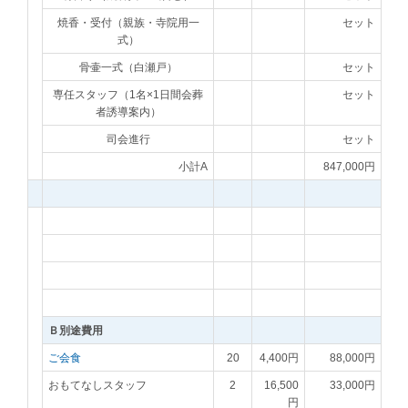
焼香・受付（親族・寺院用一
セット
式）
骨壷一式（白瀬戸）
セット
専任スタッフ（1名×1日間会葬
セット
者誘導案内）
司会進行
セット
小計A
847,000円
Ｂ別途費用
ご会食
20
4,400円
88,000円
おもてなしスタッフ
2
16,500
33,000円
円