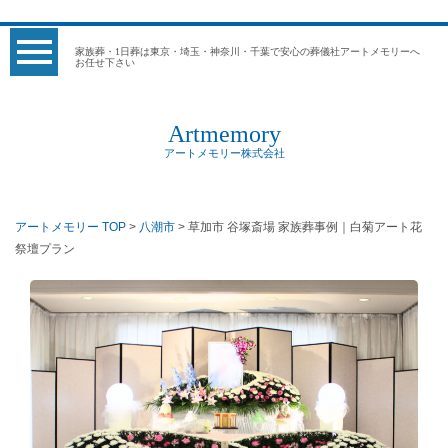
家族葬・1日葬は東京・埼玉・神奈川・千葉で安心の葬儀社アートメモリーへ
お任せ下さい
Artmemory
アートメモリー株式会社
アートメモリー TOP
>
八潮市
> 草加市 谷塚斎場 家族葬事例｜白菊アート花
祭壇プラン