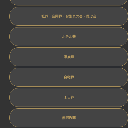
社葬・合同葬・お別れの会・偲ぶ会
ホテル葬
家族葬
自宅葬
１日葬
無宗教葬