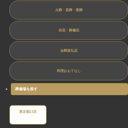
火葬・直葬・密葬
供花・葬儀花
会葬返礼品
料理おもてなし
葬儀場を探す
東京都23区