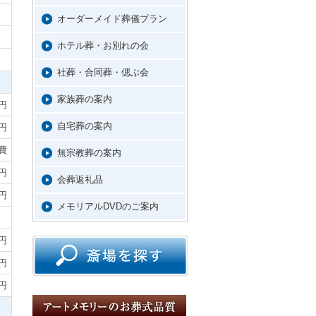
オーダーメイド葬儀プラン
ホテル葬・お別れの会
社葬・合同葬・偲ぶ会
家族葬の案内
0円
自宅葬の案内
0円
費
無宗教葬の案内
0円
会葬返礼品
0円
メモリアルDVDのご案内
0円
0円
0円