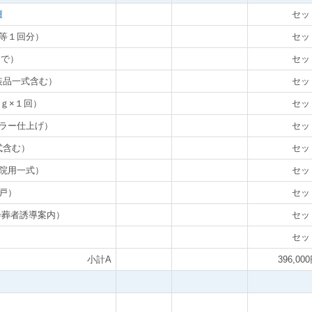
壇
セッ
等１回分）
セッ
まで）
セッ
装品一式含む）
セッ
ｇ×１回）
セッ
ラー仕上げ）
セッ
式含む）
セッ
院用一式）
セッ
戸）
セッ
会葬者誘導案内）
セッ
セッ
小計A
396,00