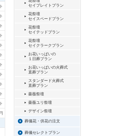
花祭壇
セイプレイトプラン
ト
花祭壇
ト
セイスペードプラン
ト
花祭壇
セイテッドプラン
ト
花祭壇
ト
セイクラークプラン
お花いっぱいの
ト
１日葬プラン
ト
お花いっぱいの火葬式
直葬プラン
ト
スタンダード火葬式
ト
直葬プラン
ト
薔薇祭壇
薔薇ユリ祭壇
ト
デザイン祭壇
0円
葬儀花・供花の注文
葬儀セレクトプラン