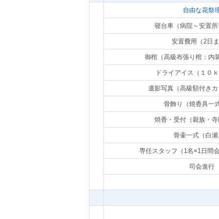
自由な花祭
寝台車（病院～安置所
安置費用（2日
御棺（高級布張り棺：内
ドライアイス（１０ｋ
遺影写真（高級額付きカ
骨飾り（焼香具一
焼香・受付（親族・寺
骨壷一式（白瀬
専任スタッフ（1名×1日間
司会進行