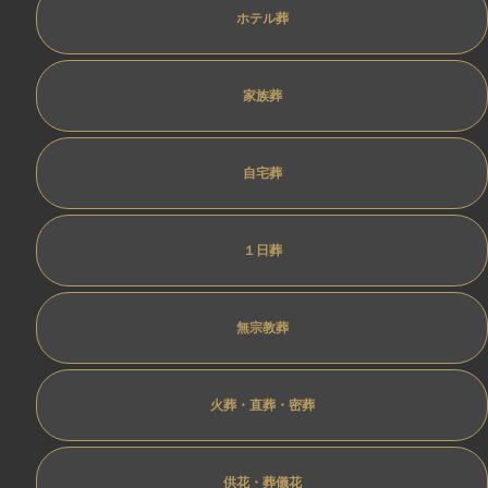
ホテル葬
家族葬
自宅葬
１日葬
無宗教葬
火葬・直葬・密葬
供花・葬儀花