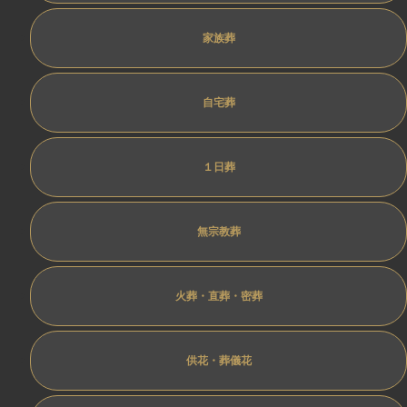
家族葬
自宅葬
１日葬
無宗教葬
火葬・直葬・密葬
供花・葬儀花