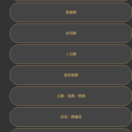
家族葬
自宅葬
１日葬
無宗教葬
火葬・直葬・密葬
供花・葬儀花