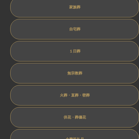
家族葬
自宅葬
１日葬
無宗教葬
火葬・直葬・密葬
供花・葬儀花