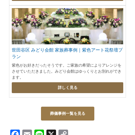
世田谷区 みどり会館 家族葬事例｜紫色アート花祭壇プ
ラン
紫色がお好きだったそうです。ご家族の希望によりアレンジを
させていただきました。みどり会館はゆっくりとお別れができ
ます。
詳しく見る
葬儀事例一覧を見る
Facebook
Email
Line
X
Copy