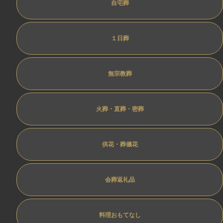
自宅葬
１日葬
無宗教葬
火葬・直葬・密葬
供花・葬儀花
会葬返礼品
料理おもてなし