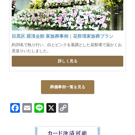
目黒区 羅漢会館 家族葬事例｜花祭壇家族葬プラン
約20名で執り行い、白とピンクを基調とした花祭壇で温かくお
見送りいたしました。
詳しく見る
葬儀事例一覧を見る
Facebook
Email
Line
X
Copy
Link