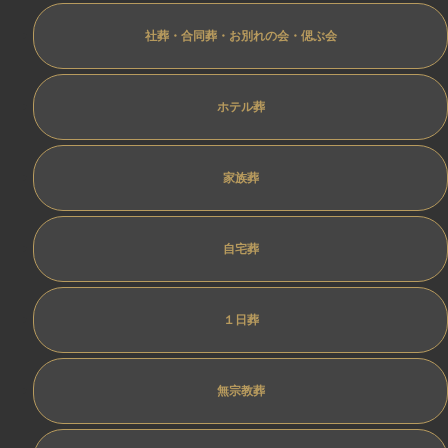
社葬・合同葬・お別れの会・偲ぶ会
ホテル葬
家族葬
自宅葬
１日葬
無宗教葬