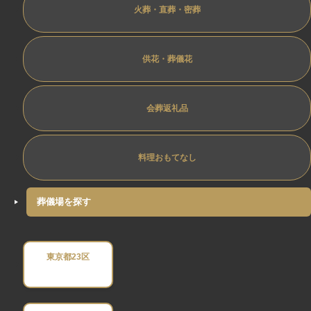
火葬・直葬・密葬
供花・葬儀花
会葬返礼品
料理おもてなし
葬儀場を探す
東京都23区