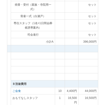
焼香・受付（親族・寺院用一
セット
式）
骨壷一式（白瀬戸）
セット
専任スタッフ（1名×1日間会葬
セット
者誘導案内）
司会進行
セット
小計A
396,000円
Ｂ別途費用
ご会食
10
4,400円
44,000円
おもてなしスタッフ
1
16,500
16,500円
円