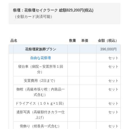
祭壇：花祭壇セイクラーク 総額829,200円(税込)
（全額カード決済可能）
品名
数量
単価
金額（税込）
花祭壇家族葬プラン
396,000円
自由な花祭壇
セット
寝台車（病院～安置所等１回
セット
分）
安置費用（2日まで）
セット
御棺（高級布張り棺：内装品一
セット
式含む）
ドライアイス（１０ｋｇ×１回）
セット
遺影写真（高級額付きカラー仕
セット
上げ）
骨飾り（焼香具一式含む）
セット