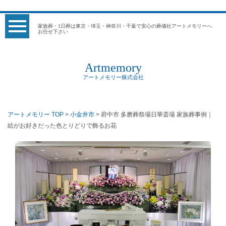
家族葬・1日葬は東京・埼玉・神奈川・千葉で安心の葬儀社アートメモリーへ
お任せ下さい
Artmemory
アートメモリー株式会社
アートメモリー TOP
>
小金井市
> 府中市 多磨葬祭場日華斎場 家族葬事例｜
絵がお好きだった色とりどりで飾るお花