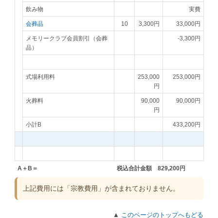
飲み物
実費
会葬品
10
3,300円
33,000円
メモリークラブ会員割引（会葬
-3,300円
品）
式場利用料
253,000
253,000円
円
火葬料
90,000
90,000円
円
小計B
433,200円
A＋B＝
税込合計金額 829,200円
上記費用には「宗教費用」が含まれておりません。
▲
このページのトップへもどる