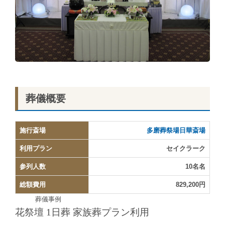
葬儀概要
施行斎場
多磨葬祭場日華斎場
利用プラン
セイクラーク
参列人数
10名名
総額費用
829,200円
葬儀事例
花祭壇 1日葬 家族葬プラン利用