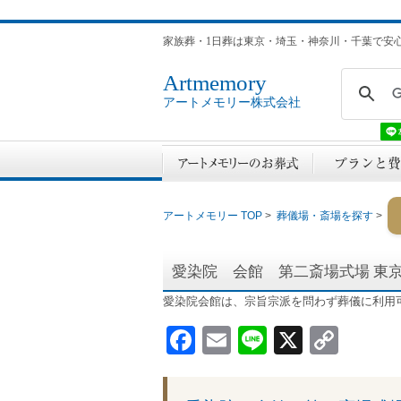
家族葬・1日葬は東京・埼玉・神奈川・千葉で安
Artmemory
アートメモリー株式会社
アートメモリー TOP
>
葬儀場・斎場を探す
>
愛染院 会館 第二斎場式場
東
愛染院会館は、宗旨宗派を問わず葬儀に利用
Facebook
Email
Line
X
Cop
Link