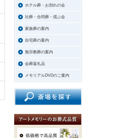
ホテル葬・お別れの会
社葬・合同葬・偲ぶ会
家族葬の案内
自宅葬の案内
無宗教葬の案内
会葬返礼品
メモリアルDVDのご案内