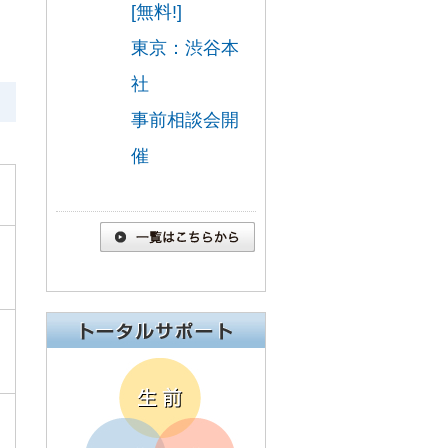
[無料!]
東京：渋谷本
社
事前相談会開
催