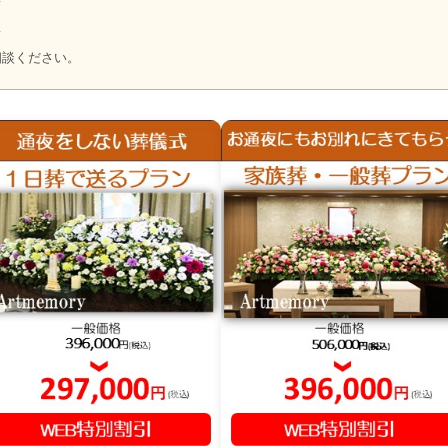
～
～
相談ください。