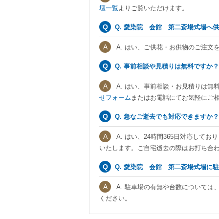
壇一覧
よりご覧いただけます。
Q. 愛染院 会館 第二斎場式場へ
A. はい、ご供花・お供物のご注文
Q. 事前相談や見積りは無料ですか？
A. はい、事前相談・お見積りは無
せフォーム
またはお電話にてお気軽にご
Q. 急なご逝去でも対応できますか？
A. はい、24時間365日対応し
いたします。ご自宅逝去の際はお打ち合
Q. 愛染院 会館 第二斎場式場に
A. 駐車場の有無や台数については
ください。