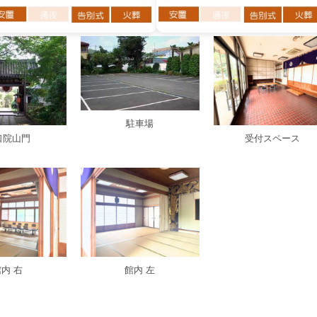
駐車場
口院山門
受付スペース
内 右
館内 左