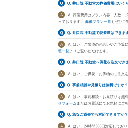
Q. 井口院 不動堂の葬儀費用はいく
A. 葬儀費用はプラン内容・人数・
っております。
葬儀プラン一覧
もぜひご
Q. 井口院 不動堂で花祭壇はできま
A. はい、ご希望の色合いやご予算
壇一覧
よりご覧いただけます。
Q. 井口院 不動堂へ供花を注文でき
A. はい、ご供花・お供物のご注文
Q. 事前相談や見積りは無料ですか？
A. はい、事前相談・お見積りは無
せフォーム
またはお電話にてお気軽にご
Q. 急なご逝去でも対応できますか？
A. はい、24時間365日対応し