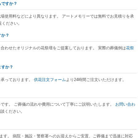
らですか？
式場使用料などにより異なります。 アートメモリーでは無料でお見積りを承
覧ください。
すか？
に合わせたオリジナルの花祭壇をご提案しております。 実際の葬儀例は
花祭
ますか？
を承っております。
供花注文フォーム
より24時間ご注文いただけます。
料です。 ご葬儀の流れや費用について丁寧にご説明いたします。
お問い合わ
相談ください。
ております。 病院・施設・警察署へのお迎えからご安置、ご葬儀まで迅速に対応