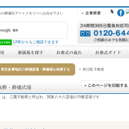
心の葬儀社アートメモリーへお任せ下さい
LINEからもご相談できます
東京多摩地区の葬儀斎場・葬儀場を検索する
> 井口院 不動堂
族葬・葬儀式場
〉は、三鷹不動尊と呼ばれ、関東八十八霊場の70番霊場です
y