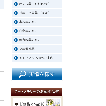
ホテル葬・お別れの会
社葬・合同葬・偲ぶ会
家族葬の案内
自宅葬の案内
無宗教葬の案内
会葬返礼品
メモリアルDVDのご案内