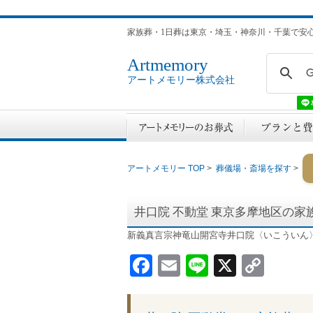
家族葬・1日葬は東京・埼玉・神奈川・千葉で安
Artmemory
アートメモリー株式会社
アートメモリー TOP
>
葬儀場・斎場を探す
>
井口院 不動堂
東京多摩地区の家
新義真言宗神竜山開宮寺井口院〈いこういん
Facebook
Email
Line
X
Cop
Link