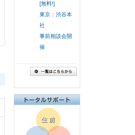
[無料!]
東京：渋谷本
社
事前相談会開
催