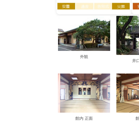
外観
井
館内 正面
館