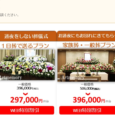
～
～
相談ください。