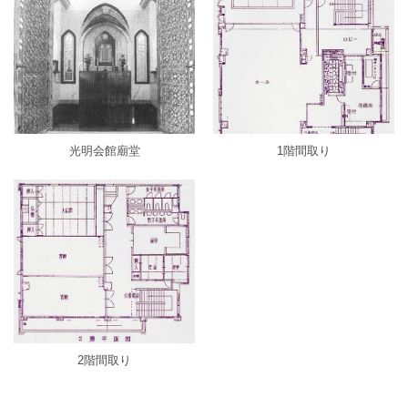
光明会館廟堂
1階間取り
2階間取り