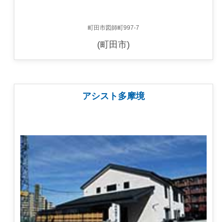
町田市図師町997-7
(町田市)
アシスト多摩境