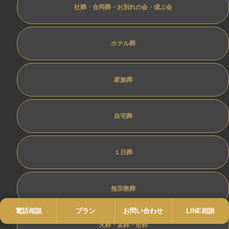
社葬・合同葬・お別れの会・偲ぶ会
ホテル葬
家族葬
自宅葬
１日葬
無宗教葬
電話相談
電話
プラン
プラン
お問い合わせ
お問い合わせ
LINE相談
LINE
火葬・直葬・密葬