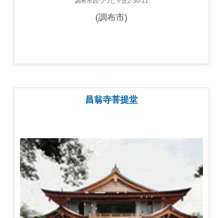
調布市西つつじヶ丘2-30-11
(調布市)
昌翁寺菩提堂