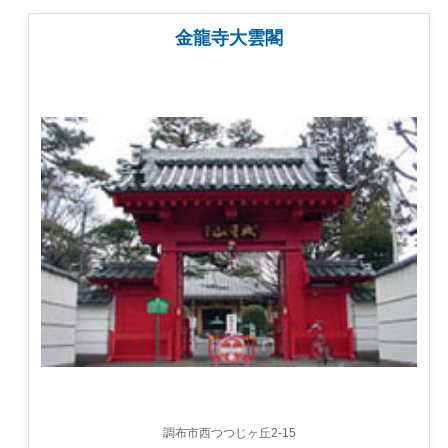
金龍寺大雲閣
調布市西つつじヶ丘2-15