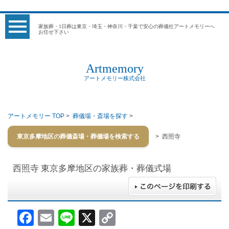
家族葬・1日葬は東京・埼玉・神奈川・千葉で安心の葬儀社アートメモリーへ
お任せ下さい
Artmemory
アートメモリー株式会社
アートメモリー TOP
>
葬儀場・斎場を探す
>
東京多摩地区の葬儀斎場・葬儀場を検索する
> 西照寺
西照寺
東京多摩地区の家族葬・葬儀式場
Facebook
Email
Line
X
Copy