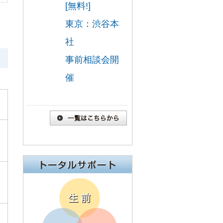
[無料!]
東京：渋谷本
社
事前相談会開
催