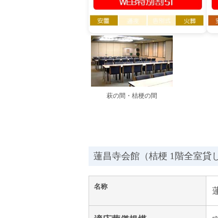
萩の間・桔梗の間
蓮昌寺会館（桔梗 1階全室貸
名称