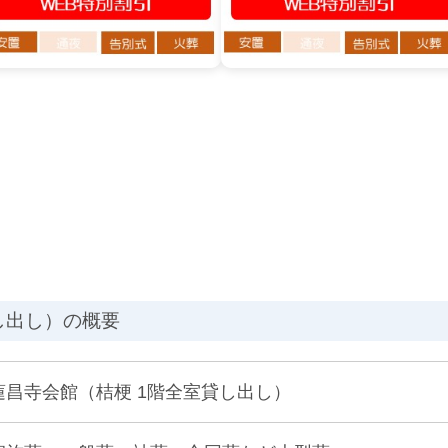
し出し）の概要
蓮昌寺会館（桔梗 1階全室貸し出し）