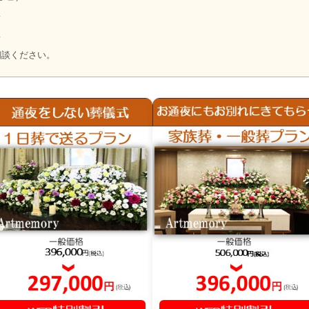
～
～
相談ください。