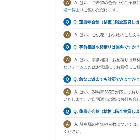
A. はい、ご希望の色合いやご予算
壇一覧
よりご覧いただけます。
Q. 蓮昌寺会館（桔梗 1階全室貸
A. はい、ご供花・お供物のご注文
Q. 事前相談や見積りは無料ですか？
A. はい、事前相談・お見積りは無
せフォーム
またはお電話にてお気軽にご
Q. 急なご逝去でも対応できますか？
A. はい、24時間365日対応し
いたします。ご自宅逝去の際はお打ち合
Q. 蓮昌寺会館（桔梗 1階全室貸
A. 駐車場の有無や台数については
ください。