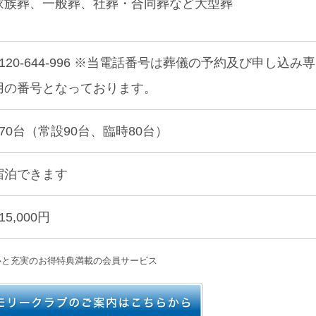
家族葬、一般葬、社葬・合同葬など大型葬
0120-644-996 ※当電話番号は葬儀の予約及び申し込み専
用の番号となっております。
170台（常設90台、臨時80台）
宿泊できます
15,000円
心と充実のお得特典満載の会員サービス