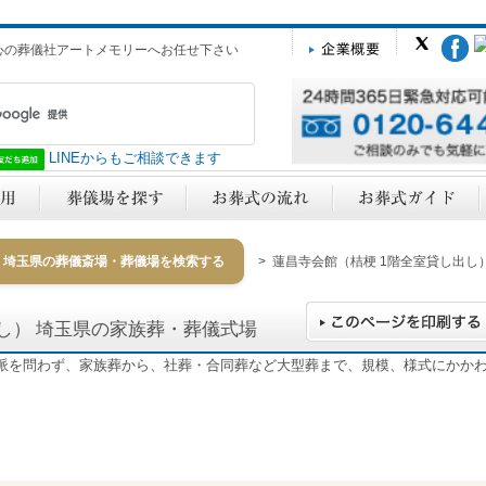
心の葬儀社アートメモリーへお任せ下さい
LINEからもご相談できます
埼玉県の葬儀斎場・葬儀場を検索する
> 蓮昌寺会館（桔梗 1階全室貸し出し
出し）
埼玉県の家族葬・葬儀式場
宗派を問わず、家族葬から、社葬・合同葬など大型葬まで、規模、様式にかか
y