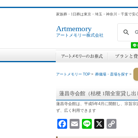
家族葬・1日葬は東京・埼玉・神奈川・千葉で安
Artmemory
アートメモリー株式会社
アートメモリー TOP
>
葬儀場・斎場を探す
>
蓮昌寺会館（桔梗 1階全室貸し
蓮昌寺会館は、平成5年4月に開館し、宗旨
ず、広く利用できます
Facebook
Email
Line
X
Cop
Link