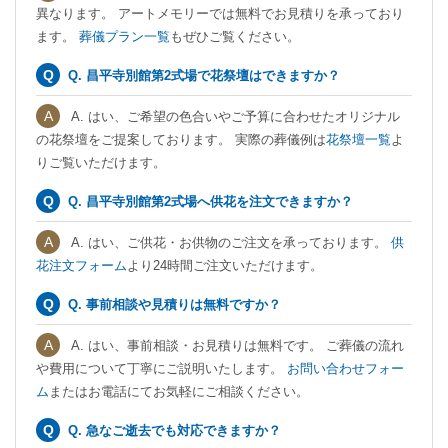
異なります。 アートメモリーでは無料でお見積りを承っており
ます。
葬儀プラン一覧
もぜひご覧ください。
Q. 昌平寺別館第2式場で花祭壇はできますか？
A. はい、ご希望の色合いやご予算に合わせたオリジナル
の花祭壇をご提案しております。 実際の葬儀例は
花祭壇一覧
よ
りご覧いただけます。
Q. 昌平寺別館第2式場へ供花を注文できますか？
A. はい、ご供花・お供物のご注文を承っております。
供
花注文フォーム
より24時間ご注文いただけます。
Q. 事前相談や見積りは無料ですか？
A. はい、事前相談・お見積りは無料です。 ご葬儀の流れ
や費用について丁寧にご説明いたします。
お問い合わせフォー
ム
またはお電話にてお気軽にご相談ください。
Q. 急なご逝去でも対応できますか？