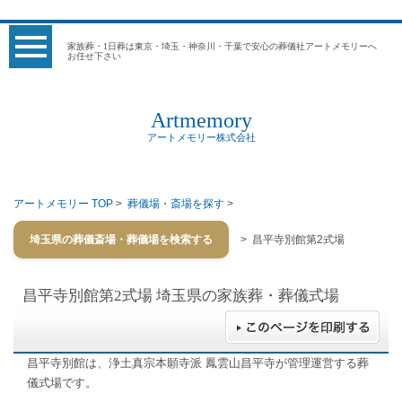
家族葬・1日葬は東京・埼玉・神奈川・千葉で安心の葬儀社アートメモリーへ
お任せ下さい
Artmemory
アートメモリー株式会社
アートメモリー TOP
>
葬儀場・斎場を探す
>
埼玉県の葬儀斎場・葬儀場を検索する
> 昌平寺別館第2式場
昌平寺別館第2式場
埼玉県の家族葬・葬儀式場
昌平寺別館は、浄土真宗本願寺派 鳳雲山昌平寺が管理運営する葬
儀式場です。