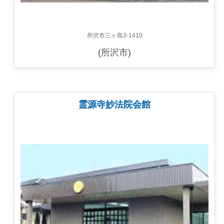
所沢市三ヶ島3-1410
(所沢市)
霊源寺妙法院会館