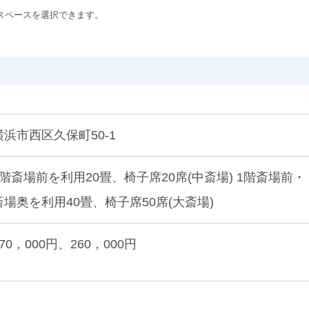
スペースを選択できます。
横浜市西区久保町50-1
1階斎場前を利用20畳、椅子席20席(中斎場) 1階斎場前・
斎場奥を利用40畳、椅子席50席(大斎場)
170，000円、260，000円