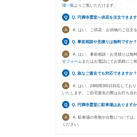
壇一覧
よりご覧いただけます。
Q. 円満寺霊堂へ供花を注文できま
A. はい、ご供花・お供物のご注文
Q. 事前相談や見積りは無料ですか？
A. はい、事前相談・お見積りは無
せフォーム
またはお電話にてお気軽にご
Q. 急なご逝去でも対応できますか？
A. はい、24時間365日対応し
いたします。ご自宅逝去の際はお打ち合
Q. 円満寺霊堂に駐車場はあります
A. 駐車場の有無や台数については
ください。