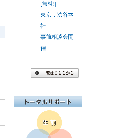
[無料!]
東京：渋谷本
社
事前相談会開
催