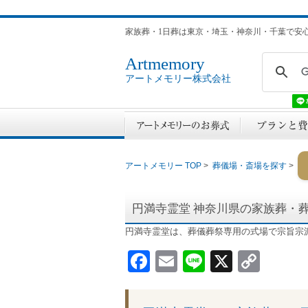
家族葬・1日葬は東京・埼玉・神奈川・千葉で安
Artmemory
アートメモリー株式会社
アートメモリー TOP
>
葬儀場・斎場を探す
>
円満寺霊堂
神奈川県の家族葬・
円満寺霊堂は、葬儀葬祭専用の式場で宗旨宗
Facebook
Email
Line
X
Cop
Link