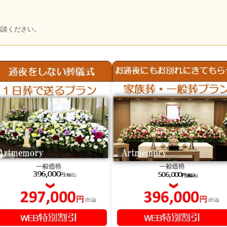
～
～
相談ください。