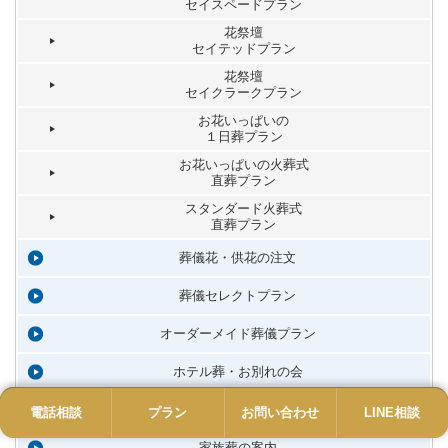
セイスペードプラン
花祭壇
セイテッドプラン
花祭壇
セイクラークプラン
お花いっぱいの
１日葬プラン
お花いっぱいの火葬式
直葬プラン
スタンダード火葬式
直葬プラン
葬儀花・供花の注文
葬儀セレクトプラン
オーダーメイド葬儀プラン
ホテル葬・お別れの会
社葬・合同葬・偲ぶ会
電話相談
電話
プラン
プラン
お問い合わせ
お問い合わせ
LINE相談
LINE
家族葬の案内