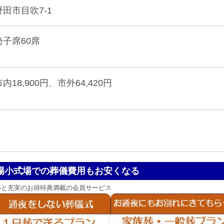
野田市目吹7-1
椅子席60席
市内18,900円、市外64,420円
場小式場での葬儀費用もお安くなる
心と充実のお得特典満載の会員サービス