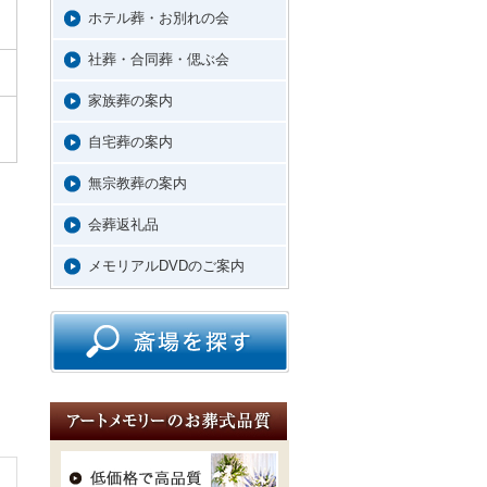
ホテル葬・お別れの会
社葬・合同葬・偲ぶ会
家族葬の案内
自宅葬の案内
無宗教葬の案内
会葬返礼品
メモリアルDVDのご案内