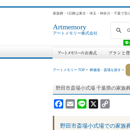
家族葬・1日葬は東京・埼玉・神奈川・千葉で安
Artmemory
アートメモリー株式会社
アートメモリー TOP
>
葬儀場・斎場を探す
>
野田市斎場小式場
千葉県の家族
Facebook
Email
Line
X
Cop
Link
野田市斎場小式場での家族