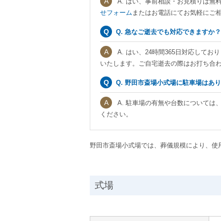
A. はい、事前相談・お見積りは無
せフォーム
またはお電話にてお気軽にご
Q. 急なご逝去でも対応できますか？
A. はい、24時間365日対応し
いたします。ご自宅逝去の際はお打ち合
Q. 野田市斎場小式場に駐車場はあ
A. 駐車場の有無や台数については
ください。
野田市斎場小式場では、葬儀規模により、使
式場