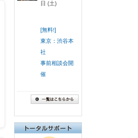
日 (土)
[無料!]
東京：渋谷本
社
事前相談会開
催