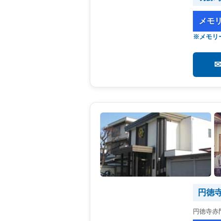
メモ
※メモリ
円徳
円徳寺赤