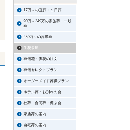
17万～の直葬・１日葬
90万～249万の家族葬・一般
葬
250万～の高級葬
生花祭壇
葬儀花・供花の注文
葬儀セレクトプラン
オーダーメイド葬儀プラン
ホテル葬・お別れの会
社葬・合同葬・偲ぶ会
家族葬の案内
自宅葬の案内