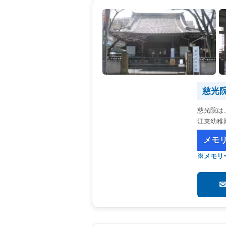
慈光
慈光院は
江東幼稚
メモ
※メモリ