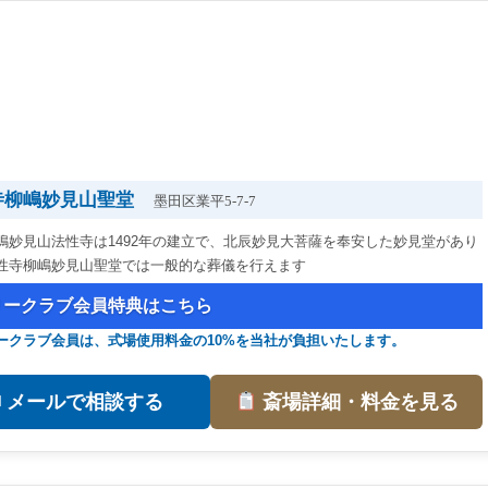
寺柳嶋妙見山聖堂
墨田区業平5-7-7
嶋妙見山法性寺は1492年の建立で、北辰妙見大菩薩を奉安した妙見堂があり
性寺柳嶋妙見山聖堂では一般的な葬儀を行えます
リークラブ会員特典はこちら
ークラブ会員は、式場使用料金の10%を当社が負担いたします。
✉ メールで相談する
斎場詳細・料金を見る