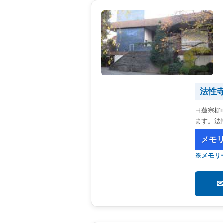
法性
日蓮宗柳
ます。法
メモ
※メモリ