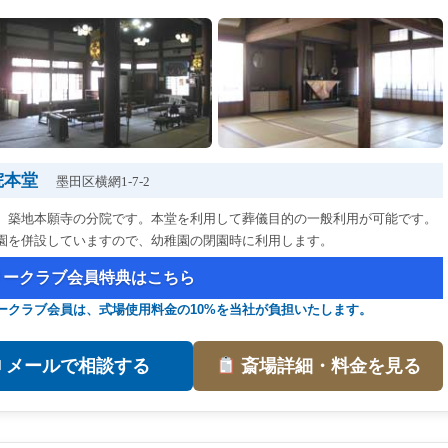
院本堂
墨田区横網1-7-2
、築地本願寺の分院です。本堂を利用して葬儀目的の一般利用が可能です。
園を併設していますので、幼稚園の閉園時に利用します。
リークラブ会員特典はこちら
ークラブ会員は、式場使用料金の10%を当社が負担いたします。
✉ メールで相談する
斎場詳細・料金を見る