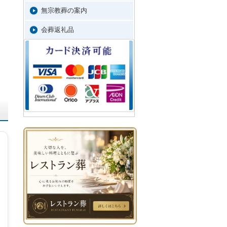
無宗教葬の案内
会葬返礼品