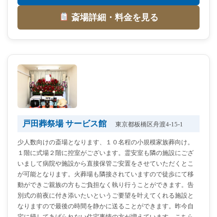
斎場詳細・料金を見る
戸田葬祭場 サービス館
東京都板橋区舟渡4-15-1
少人数向けの斎場となります、１０名程の小規模家族葬向け。
１階に式場２階に控室がございます。霊安室も隣の施設にござ
いまして病院や施設から直接保管ご安置をさせていただくとこ
が可能となります。火葬場も隣接されていますので徒歩にて移
動ができご親族の方もご負担なく執り行うことができます。告
別式の前夜に付き添いたいというご要望を叶えてくれる施設と
なりますので最後の時間を静かに送ることができます。昨今自
宅に帰してあげられない住宅事情の方が増えています。こちら