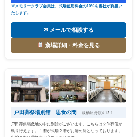
※メモリークラブ会員は、式場使用料金の10%を当社が負担い
たします。
✉ メールで相談する
斎場詳細・料金を見る
戸田葬祭場別館 思食の間
板橋区舟渡4-15-1
戸田葬祭場敷地の中に別館がございます。こちらは２件葬儀が
執り行えます。１階が式場２階がお清め所となっております。