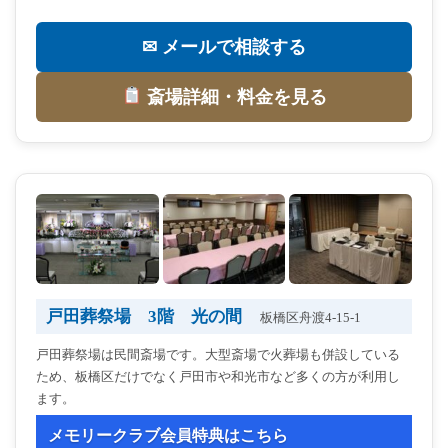
✉ メールで相談する
斎場詳細・料金を見る
戸田葬祭場 3階 光の間
板橋区舟渡4-15-1
戸田葬祭場は民間斎場です。大型斎場で火葬場も併設している
ため、板橋区だけでなく戸田市や和光市など多くの方が利用し
ます。
メモリークラブ会員特典はこちら