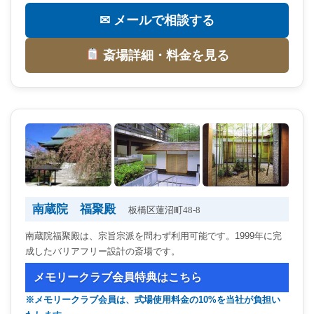
✉ メールで相談する
斎場詳細・料金を見る
南蔵院 福聚殿
板橋区蓮沼町48-8
南蔵院福聚殿は、宗旨宗派を問わず利用可能です。1999年に完
成したバリアフリー設計の斎場です。
メモリークラブ会員特典はこちら
※メモリークラブ会員は、式場使用料金の10%を当社が負担い