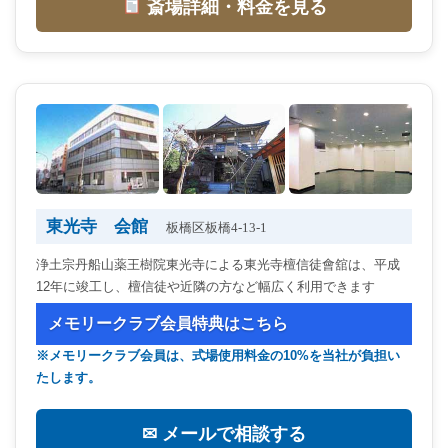
斎場詳細・料金を見る
東光寺 会館
板橋区板橋4-13-1
浄土宗丹船山薬王樹院東光寺による東光寺檀信徒會舘は、平成
12年に竣工し、檀信徒や近隣の方など幅広く利用できます
メモリークラブ会員特典はこちら
※メモリークラブ会員は、式場使用料金の10%を当社が負担い
たします。
✉ メールで相談する