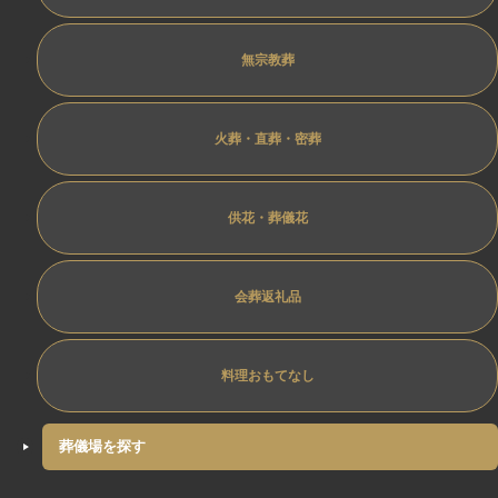
無宗教葬
火葬・直葬・密葬
供花・葬儀花
会葬返礼品
料理おもてなし
葬儀場を探す