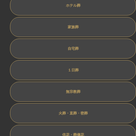
ホテル葬
家族葬
自宅葬
１日葬
無宗教葬
火葬・直葬・密葬
供花・葬儀花