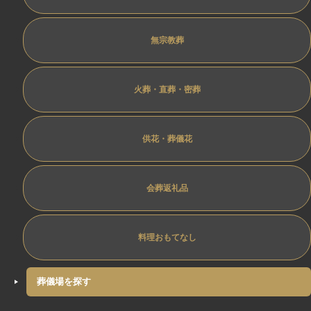
無宗教葬
火葬・直葬・密葬
供花・葬儀花
会葬返礼品
料理おもてなし
葬儀場を探す