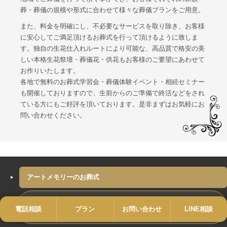
葬・葬儀の規模や形式に合わせて様々な葬儀プランをご用意。
また、料金を明確にし、不必要なサービスを取り除き、お客様
に安心してご満足頂けるお葬式を行って頂けるように致しま
す。独自の生花仕入れルートにより可能な、高品質で格安の美
しい本格生花祭壇・葬儀花・供花もお客様のご要望にあわせて
お作りいたします。
各地で無料のお葬式学習会・葬儀体験イベント・相続セミナー
も開催しておりますので、生前からのご準備で終活などをされ
ている方にもご好評を頂いております。是非まずはお気軽にお
問い合わせください。
アートメモリーのお葬式
アートメモリーの魅力
電話相談
電話
プラン
プラン
お問い合わせ
お問い合わせ
LINE相談
LINE