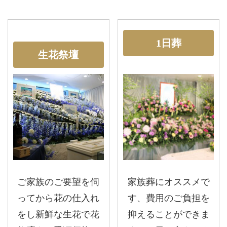
1日葬
生花祭壇
ご家族のご要望を伺
家族葬にオススメで
ってから花の仕入れ
す、費用のご負担を
をし新鮮な生花で花
抑えることができま