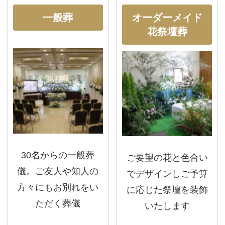
一般葬
オーダーメイド
花祭壇葬
30名からの一般葬
ご要望の花と色合い
儀。ご友人や知人の
でデザインしご予算
方々にもお別れをい
に応じた祭壇を装飾
ただく葬儀
いたします