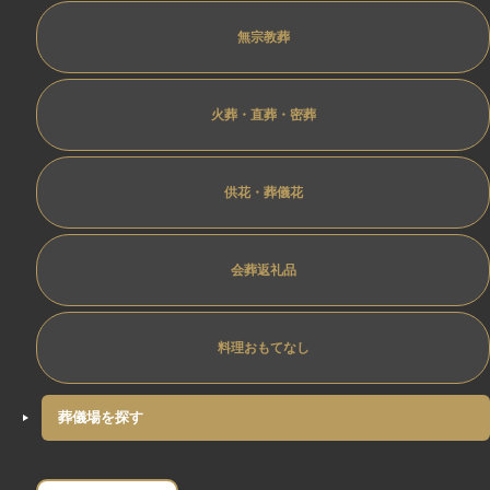
無宗教葬
火葬・直葬・密葬
供花・葬儀花
会葬返礼品
料理おもてなし
葬儀場を探す