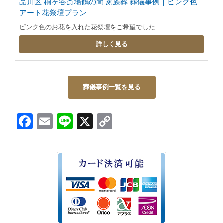
品川区 桐ヶ谷斎場鶴の間 家族葬 葬儀事例｜ピンク色
アート花祭壇プラン
ピンク色のお花を入れた花祭壇をご希望でした
詳しく見る
葬儀事例一覧を見る
Facebook
Email
Line
X
Copy
Link