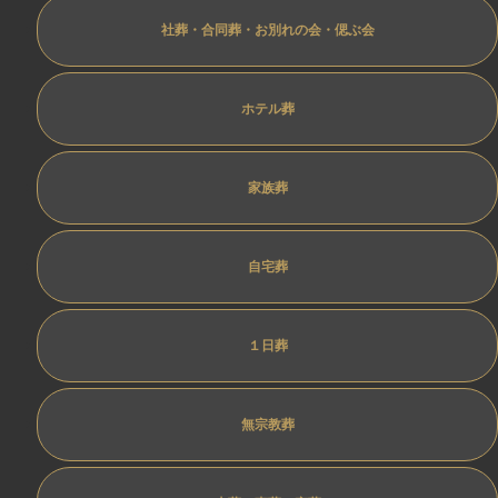
社葬・合同葬・お別れの会・偲ぶ会
ホテル葬
家族葬
自宅葬
１日葬
無宗教葬