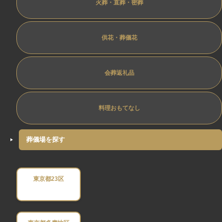
火葬・直葬・密葬
供花・葬儀花
会葬返礼品
料理おもてなし
葬儀場を探す
東京都23区